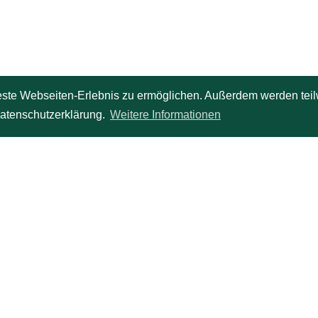
er Online-Unterricht mit Herrn Hopfenheit war so intensiv und gut, das
t körperlicher Anwesenheit bald Geschichte sein könnten. Nur schade, 
este Webseiten-Erlebnis zu ermöglichen. Außerdem werden teil
ltener sehen." -
Elgin von Stein
 Datenschutzerklärung.
Weitere Informationen