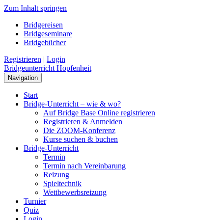
Zum Inhalt springen
Bridgereisen
Bridgeseminare
Bridgebücher
Registrieren
|
Login
Bridgeunterricht Hopfenheit
Navigation
Start
Bridge-Unterricht – wie & wo?
Auf Bridge Base Online registrieren
Registrieren & Anmelden
Die ZOOM-Konferenz
Kurse suchen & buchen
Bridge-Unterricht
Termin
Termin nach Vereinbarung
Reizung
Spieltechnik
Wettbewerbsreizung
Turnier
Quiz
Login