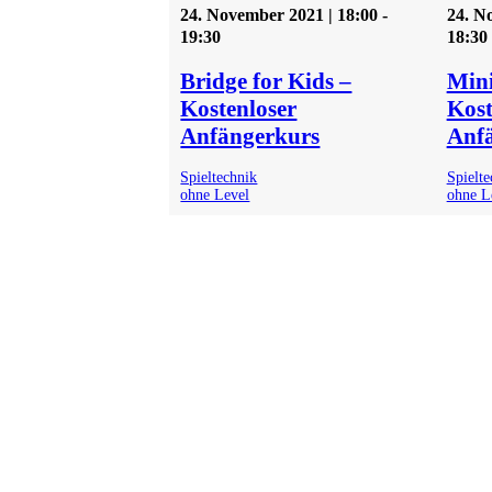
24. November 2021 | 18:00
-
24. N
19:30
18:30
Bridge for Kids –
Mini
Kostenloser
Kost
Anfängerkurs
Anf
Spieltechnik
Spielte
ohne Level
ohne L
Wie funktioniert Bridge-Unterri
einfach, ablenkungsfrei, mit viel Sp