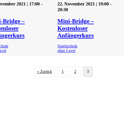
ovember 2021 | 17:00
-
22. November 2021 | 19:00
-
20:30
-Bridge –
Mini-Bridge –
enloser
Kostenloser
ängerkurs
Anfängerkurs
chnik
Spieltechnik
evel
ohne Level
« Zurück
1
2
3
cht online?
Brid
aß