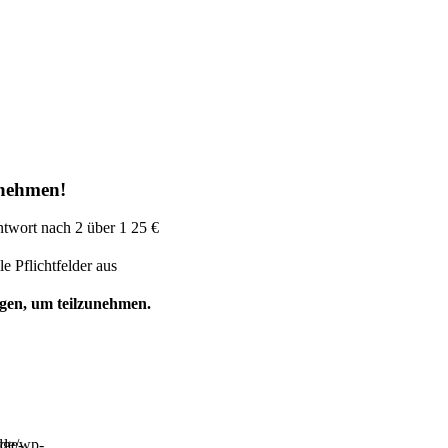
ilnehmen!
twort nach 2 über 1
25 €
lle Pflichtfelder aus
ggen, um teilzunehmen.