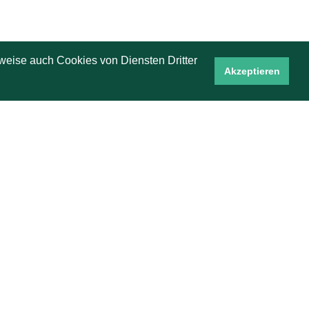
weise auch Cookies von Diensten Dritter
Akzeptieren
Guido Hopfenheit
1992 Team-Vizeeuropameister
1993 Team-Weltmeister
13facher deutscher Meister
Sieger der Bridge-Bundesliga 2023