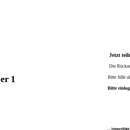
Jetzt te
Die Rückan
er 1
Bitte fülle a
Bitte einlo