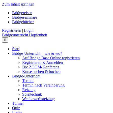
Zum Inhalt springen
Bridgereisen
Bridgeseminare
Bridgebücher
Registrieren
|
Login
Bridgeunterricht Hopfenheit
Navigation
Start
Bridge-Unterricht – wie & wo?
Auf Bridge Base Online registrieren
Registrieren & Anmelden
Die ZOOM-Konferenz
Kurse suchen & buchen
Bridge-Unterricht
Termin
Termin nach Vereinbarung
Reizung
Spieltechnik
Wettbewerbsreizung
Turnier
Quiz
Login