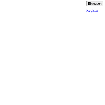
Einloggen
Register
cht online?
Brid
aß