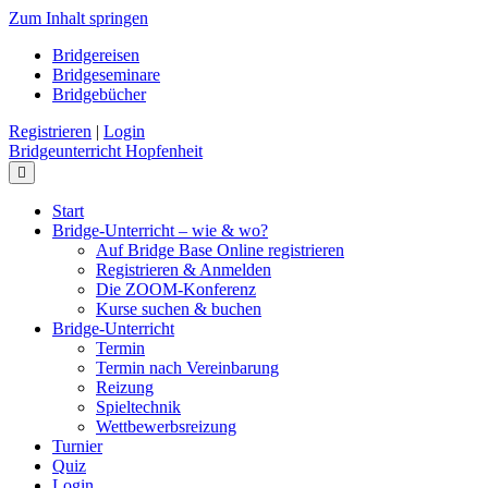
Zum Inhalt springen
Bridgereisen
Bridgeseminare
Bridgebücher
Registrieren
|
Login
Bridgeunterricht Hopfenheit
Navigation
Start
Bridge-Unterricht – wie & wo?
Auf Bridge Base Online registrieren
Registrieren & Anmelden
Die ZOOM-Konferenz
Kurse suchen & buchen
Bridge-Unterricht
Termin
Termin nach Vereinbarung
Reizung
Spieltechnik
Wettbewerbsreizung
Turnier
Quiz
Login