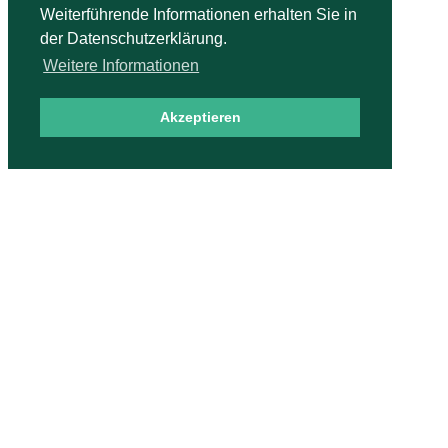
Weiterführende Informationen erhalten Sie in
0 179 - 21 53 0 47
der Datenschutzerklärung.
hopfenheit@bridge-unterricht.de
Weitere Informationen
Akzeptieren
Bridgebücher
Der richtige Einstieg im Bridge
Die Reizung im Bridge
Der Wettbwerb im Bridge
Bestellen
Guido Hopfenheit