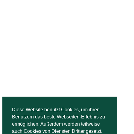
Bridge-Unterricht Hopfenheit
Diese Website benutzt Cookies, um ihren
Benutzern das beste Webseiten-Erlebnis zu
Zum Sandfeld 3, 51503 Rösrath
ermöglichen. Außerdem werden teilweise
auch Cookies von Diensten Dritter gesetzt.
0 21 71 - 91 99 91