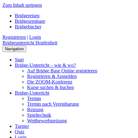
Zum Inhalt springen
Bridgereisen
Bridgeseminare
Bridgebücher
Registrieren
|
Login
Bridgeunterricht Hopfenheit
Navigation
Start
Bridge-Unterricht – wie & wo?
Auf Bridge Base Online registrieren
Registrieren & Anmelden
Die ZOOM-Konferenz
Kurse suchen & buchen
Bridge-Unterricht
Termin
Termin nach Vereinbarung
Reizung
Spieltechnik
Wettbewerbsreizung
Turnier
Quiz
Login