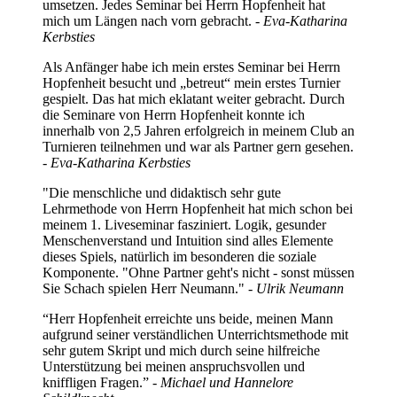
umsetzen. Jedes Seminar bei Herrn Hopfenheit hat
mich um Längen nach vorn gebracht.
- Eva-Katharina
Kerbsties
Als Anfänger habe ich mein erstes Seminar bei Herrn
Hopfenheit besucht und „betreut“ mein erstes Turnier
gespielt. Das hat mich eklatant weiter gebracht. Durch
die Seminare von Herrn Hopfenheit konnte ich
innerhalb von 2,5 Jahren erfolgreich in meinem Club an
Turnieren teilnehmen und war als Partner gern gesehen.
- Eva-Katharina Kerbsties
"Die menschliche und didaktisch sehr gute
Lehrmethode von Herrn Hopfenheit hat mich schon bei
meinem 1. Liveseminar fasziniert. Logik, gesunder
Menschenverstand und Intuition sind alles Elemente
dieses Spiels, natürlich im besonderen die soziale
Komponente. "Ohne Partner geht's nicht - sonst müssen
Sie Schach spielen Herr Neumann."
- Ulrik Neumann
“Herr Hopfenheit erreichte uns beide, meinen Mann
aufgrund seiner verständlichen Unterrichtsmethode mit
sehr gutem Skript und mich durch seine hilfreiche
Unterstützung bei meinen anspruchsvollen und
kniffligen Fragen.” -
Michael und Hannelore