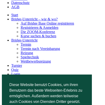
Datenschutz
AGB
Start
Bridge-Unterricht – wie & wo?
Auf Bridge Base Online registrieren
Registrieren & Anmelden
Die ZOOM-Konferenz
Kurse suchen & buchen
Bridge-Unterricht
Termin
Termin nach Vereinbarung
Reizung
Spieltechnik
Wettbewerbsreizung
Turnier
Quiz
Login
Kursunterlagen
Kontakt
Diese Website benutzt Cookies, um ihren
Benutzern das beste Webseiten-Erlebnis zu
ermöglichen. Außerdem werden teilweise
auch Cookies von Diensten Dritter gesetzt.