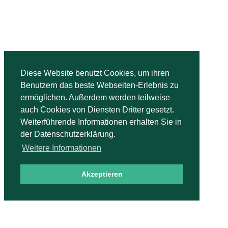
Bridge-Unterricht Hopfenheit
Zum Sandfeld 3, 51503 Rösrath
Diese Website benutzt Cookies, um ihren
0 21 71 - 91 99 91
Benutzern das beste Webseiten-Erlebnis zu
0 179 - 21 53 0 47
ermöglichen. Außerdem werden teilweise
hopfenheit@bridge-unterricht.de
auch Cookies von Diensten Dritter gesetzt.
Weiterführende Informationen erhalten Sie in
der Datenschutzerklärung.
Bridgebücher
Weitere Informationen
Der richtige Einstieg im Bridge
Akzeptieren
Die Reizung im Bridge
Der Wettbwerb im Bridge