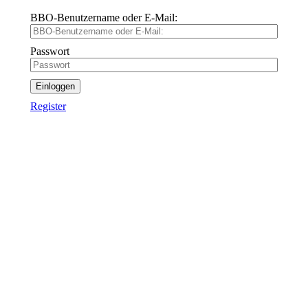
BBO-Benutzername oder E-Mail:
Passwort
Einloggen
Register
Wie funktioniert Bridge-
Unterricht online?
einfach, ablenkungsfrei, mit viel Spaß