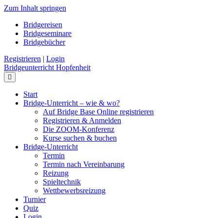
Zum Inhalt springen
Bridgereisen
Bridgeseminare
Bridgebücher
Registrieren
|
Login
Bridgeunterricht Hopfenheit
Navigation
Start
Bridge-Unterricht – wie & wo?
Auf Bridge Base Online registrieren
Registrieren & Anmelden
Die ZOOM-Konferenz
Kurse suchen & buchen
Bridge-Unterricht
Termin
Termin nach Vereinbarung
Reizung
Spieltechnik
Wettbewerbsreizung
Turnier
Quiz
Login