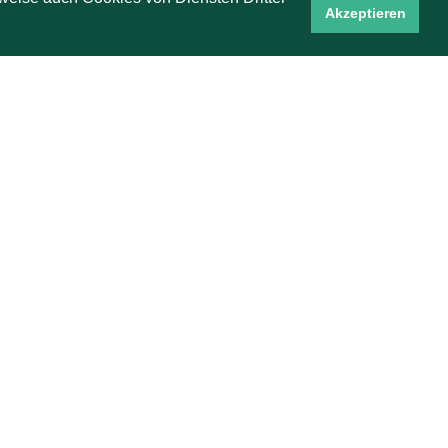
Akzeptieren
Guido Hopfenheit
1992 Team-Vizeeuropameister
1993 Team-Weltmeister
13facher deutscher Meister
Sieger der Bridge-Bundesliga 2023