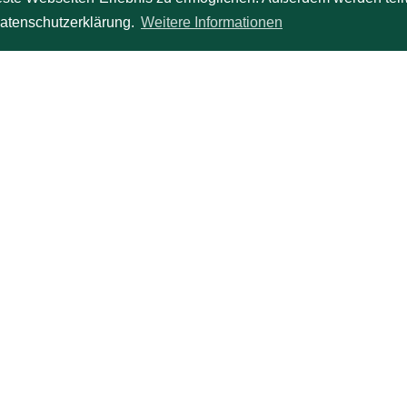
 Datenschutzerklärung.
Weitere Informationen
Bridgebücher
Der richtige Einstieg im Bridge
Die Reizung im Bridge
Der Wettbwerb im Bridge
Bestellen