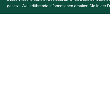
gesetzt. Weiterführende Informationen erhalten Sie in der
Bridge-Unterricht Hopfenheit
Zum Sandfeld 3, 51503 Rösrath
0 21 71 - 91 99 91
0 179 - 21 53 0 47
hopfenheit@bridge-unterricht.de