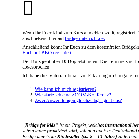
Wenn Ihr Euer Kind zum Kurs anmelden wollt, registriert E
anschließend hier auf
bridge-unterricht.de.
Anschließend könnt Ihr Euch zu dem kostenfreien Bridgek
Euch auf BBO registriert
.
Der Kurs geht über 10 Doppelstunden. Die Termine sind f
abgesprochen.
Ich habe drei Video-Tutorials zur Erklärung im Umgang mit 
Wie kann ich mich registrieren?
Wie starte ich eine ZOOM-Konferenz?
Zwei Anwendungen gleichzeitig – geht das?
„
Bridge for kids
“ ist ein Projekt, welches
international
ber
schon lange praktiziert wird, soll nun auch in Deutschland
Bridge bereits im
Kindesalter (ca. 8 – 13 Jahre)
zu lernen.