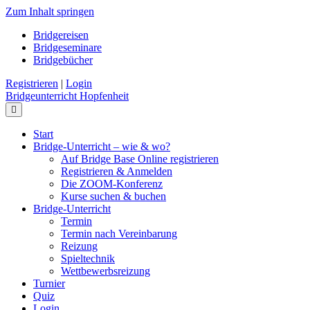
Zum Inhalt springen
Bridgereisen
Bridgeseminare
Bridgebücher
Registrieren
|
Login
Bridgeunterricht Hopfenheit
Navigation
Start
Bridge-Unterricht – wie & wo?
Auf Bridge Base Online registrieren
Registrieren & Anmelden
Die ZOOM-Konferenz
Kurse suchen & buchen
Bridge-Unterricht
Termin
Termin nach Vereinbarung
Reizung
Spieltechnik
Wettbewerbsreizung
Turnier
Quiz
Login