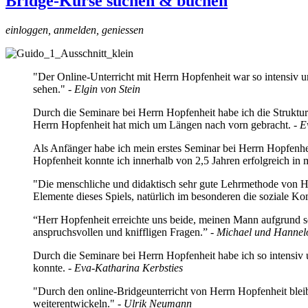
Bridge-Kurse suchen & buchen
einloggen, anmelden, geniessen
"Der Online-Unterricht mit Herrn Hopfenheit war so intensiv un
sehen." -
Elgin von Stein
Durch die Seminare bei Herrn Hopfenheit habe ich die Struktur
Herrn Hopfenheit hat mich um Längen nach vorn gebracht.
- E
Als Anfänger habe ich mein erstes Seminar bei Herrn Hopfenhei
Hopfenheit konnte ich innerhalb von 2,5 Jahren erfolgreich in
"Die menschliche und didaktisch sehr gute Lehrmethode von He
Elemente dieses Spiels, natürlich im besonderen die soziale 
“Herr Hopfenheit erreichte uns beide, meinen Mann aufgrund se
anspruchsvollen und kniffligen Fragen.” -
Michael und Hannelo
Durch die Seminare bei Herrn Hopfenheit habe ich so intensiv un
konnte.
- Eva-Katharina Kerbsties
"Durch den online-Bridgeunterricht von Herrn Hopfenheit ble
weiterentwickeln."
- Ulrik Neumann