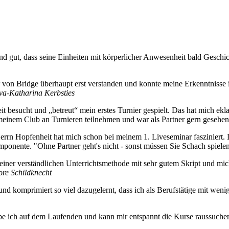
d gut, dass seine Einheiten mit körperlicher Anwesenheit bald Geschic
 von Bridge überhaupt erst verstanden und konnte meine Erkenntnisse 
va-Katharina Kerbsties
t besucht und „betreut“ mein erstes Turnier gespielt. Das hat mich ekl
 meinem Club an Turnieren teilnehmen und war als Partner gern gesehe
rrn Hopfenheit hat mich schon bei meinem 1. Liveseminar fasziniert. L
Komponente. "Ohne Partner geht's nicht - sonst müssen Sie Schach spie
iner verständlichen Unterrichtsmethode mit sehr gutem Skript und mich
re Schildknecht
d komprimiert so viel dazugelernt, dass ich als Berufstätige mit wenig 
ibe ich auf dem Laufenden und kann mir entspannt die Kurse raussuch