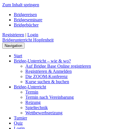
Zum Inhalt springen
Bridgereisen
Bridgeseminare
Bridgebücher
Registrieren
|
Login
Bridgeunterricht Hopfenheit
Navigation
Start
Bridge-Unterricht – wie & wo?
Auf Bridge Base Online registrieren
Registrieren & Anmelden
Die ZOOM-Konferenz
Kurse suchen & buchen
Bridge-Unterricht
Termin
Termin nach Vereinbarung
Reizung
Spieltechnik
Wettbewerbsreizung
Turnier
Quiz
Login