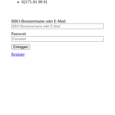
02171-91 99 91
BBO-Benutzername oder E-Mail:
Passwort
Einloggen
Register
Wie funktioniert Bridge-
Unterricht online?
einfach, ablenkungsfrei, mit viel Spaß