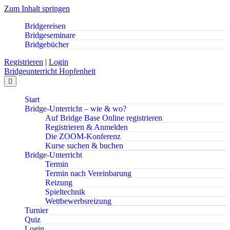
Zum Inhalt springen
Bridgereisen
Bridgeseminare
Bridgebücher
Registrieren
|
Login
Bridgeunterricht Hopfenheit
Navigation
Start
Bridge-Unterricht – wie & wo?
Auf Bridge Base Online registrieren
Registrieren & Anmelden
Die ZOOM-Konferenz
Kurse suchen & buchen
Bridge-Unterricht
Termin
Termin nach Vereinbarung
Reizung
Spieltechnik
Wettbewerbsreizung
Turnier
Quiz
Login