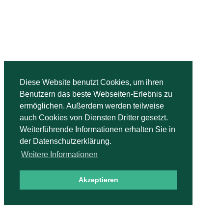
Bridge-Unterricht Hopfenheit
Zum Sandfeld 3, 51503 Rösrath
Diese Website benutzt Cookies, um ihren
0 21 71 - 91 99 91
Benutzern das beste Webseiten-Erlebnis zu
0 179 - 21 53 0 47
ermöglichen. Außerdem werden teilweise
auch Cookies von Diensten Dritter gesetzt.
hopfenheit@bridge-unterricht.de
Weiterführende Informationen erhalten Sie in
der Datenschutzerklärung.
Bridgebücher
Weitere Informationen
Der richtige Einstieg im Bridge
Akzeptieren
Die Reizung im Bridge