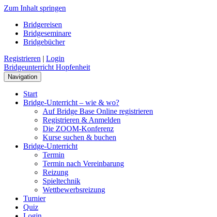
Zum Inhalt springen
Bridgereisen
Bridgeseminare
Bridgebücher
Registrieren
|
Login
Bridgeunterricht Hopfenheit
Navigation
Start
Bridge-Unterricht – wie & wo?
Auf Bridge Base Online registrieren
Registrieren & Anmelden
Die ZOOM-Konferenz
Kurse suchen & buchen
Bridge-Unterricht
Termin
Termin nach Vereinbarung
Reizung
Spieltechnik
Wettbewerbsreizung
Turnier
Quiz
Login