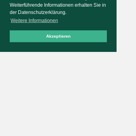
Weiterführende Informationen erhalten Sie in
der Datenschutzerklärung.
Weitere Informationen
Akzeptieren
Bridge-Unterricht Hopfenheit
Zum Sandfeld 3, 51503 Rösrath
0 21 71 - 91 99 91
0 179 - 21 53 0 47