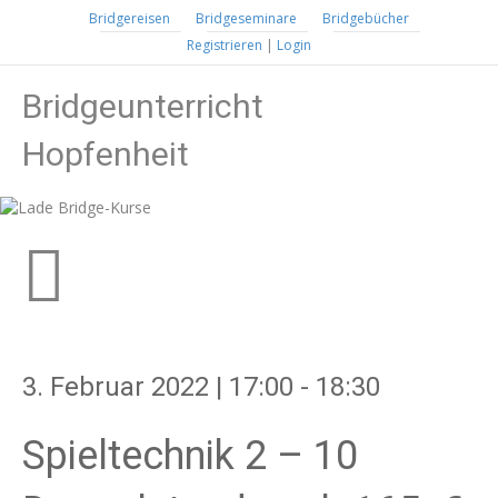
Bridgereisen
Bridgeseminare
Bridgebücher
Registrieren
|
Login
Bridgeunterricht
N
a
v
Hopfenheit
i
g
a
t
i
o
n
3. Februar 2022 | 17:00
-
18:30
Spieltechnik 2 – 10