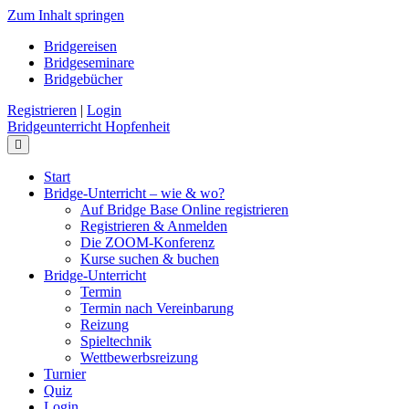
Zum Inhalt springen
Bridgereisen
Bridgeseminare
Bridgebücher
Registrieren
|
Login
Bridgeunterricht Hopfenheit
Navigation
Start
Bridge-Unterricht – wie & wo?
Auf Bridge Base Online registrieren
Registrieren & Anmelden
Die ZOOM-Konferenz
Kurse suchen & buchen
Bridge-Unterricht
Termin
Termin nach Vereinbarung
Reizung
Spieltechnik
Wettbewerbsreizung
Turnier
Quiz
Login