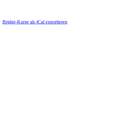
Bridge-Kurse als iCal exportieren
Wie funktioniert Bridge-
Unterricht online?
einfach, ablenkungsfrei, mit viel Spaß
Bridge-Kurse suchen & buchen
einloggen, anmelden, geniessen