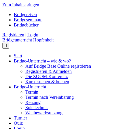
Zum Inhalt springen
Bridgereisen
Bridgeseminare
Bridgebücher
Registrieren
|
Login
Bridgeunterricht Hopfenheit
Navigation
Start
Bridge-Unterricht – wie & wo?
Auf Bridge Base Online registrieren
Registrieren & Anmelden
Die ZOOM-Konferenz
Kurse suchen & buchen
Bridge-Unterricht
Termin
Termin nach Vereinbarung
Reizung
Spieltechnik
Wettbewerbsreizung
Turnier
Quiz
Login