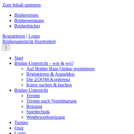
Zum Inhalt springen
Bridgereisen
Bridgeseminare
Bridgebücher
Registrieren
|
Login
Bridgeunterricht Hopfenheit
Navigation
Start
Bridge-Unterricht – wie & wo?
Auf Bridge Base Online registrieren
Registrieren & Anmelden
Die ZOOM-Konferenz
Kurse suchen & buchen
Bridge-Unterricht
Termin
Termin nach Vereinbarung
Reizung
Spieltechnik
Wettbewerbsreizung
Turnier
Quiz
Login