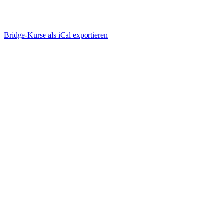
Bridge-Kurse als iCal exportieren
Wie funktioniert Bridge-
Unterricht online?
einfach, ablenkungsfrei, mit viel Spaß
Bridge-Kurse suchen & buchen
einloggen, anmelden, geniessen