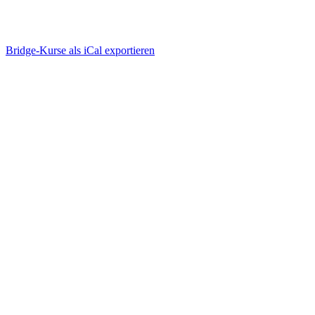
Bridge-Kurse als iCal exportieren
Wie funktioniert Bridge-
Unterricht online?
einfach, ablenkungsfrei, mit viel Spaß
Bridge-Kurse suchen & buchen
einloggen, anmelden, geniessen