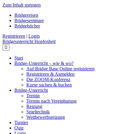
Zum Inhalt springen
Bridgereisen
Bridgeseminare
Bridgebücher
Registrieren
|
Login
Bridgeunterricht Hopfenheit
Navigation
Start
Bridge-Unterricht – wie & wo?
Auf Bridge Base Online registrieren
Registrieren & Anmelden
Die ZOOM-Konferenz
Kurse suchen & buchen
Bridge-Unterricht
Termin
Termin nach Vereinbarung
Reizung
Spieltechnik
Wettbewerbsreizung
Turnier
Quiz
Login