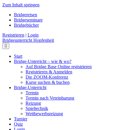
Zum Inhalt springen
Bridgereisen
Bridgeseminare
Bridgebücher
Registrieren
|
Login
Bridgeunterricht Hopfenheit
Navigation
Start
Bridge-Unterricht – wie & wo?
Auf Bridge Base Online registrieren
Registrieren & Anmelden
Die ZOOM-Konferenz
Kurse suchen & buchen
Bridge-Unterricht
Termin
Termin nach Vereinbarung
Reizung
Spieltechnik
Wettbewerbsreizung
Turnier
Quiz
Login