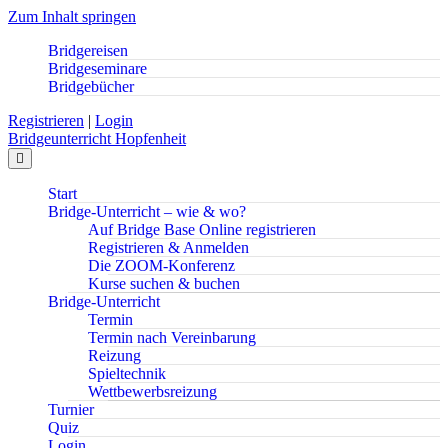
Zum Inhalt springen
Bridgereisen
Bridgeseminare
Bridgebücher
Registrieren
|
Login
Bridgeunterricht Hopfenheit
Navigation
Start
Bridge-Unterricht – wie & wo?
Auf Bridge Base Online registrieren
Registrieren & Anmelden
Die ZOOM-Konferenz
Kurse suchen & buchen
Bridge-Unterricht
Termin
Termin nach Vereinbarung
Reizung
Spieltechnik
Wettbewerbsreizung
Turnier
Quiz
Login