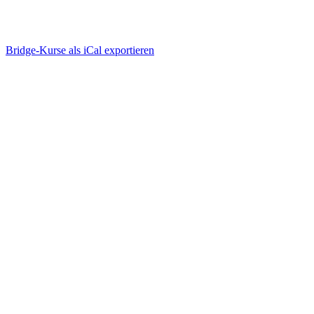
Bridge-Kurse als iCal exportieren
Wie funktioniert Bridge-
Unterricht online?
einfach, ablenkungsfrei, mit viel Spaß
Bridge-Kurse suchen & buchen
einloggen, anmelden, geniessen