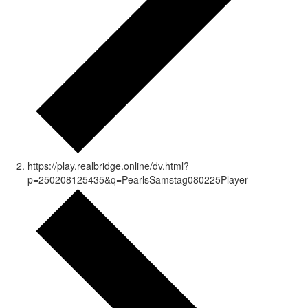
https://play.realbridge.online/dv.html?
p=250208125435&q=PearlsSamstag080225Player