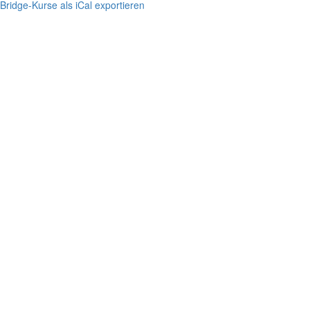
Bridge-Kurse als iCal exportieren
Wie funktioniert Bridge-
Unterricht online?
einfach, ablenkungsfrei, mit viel Spaß
Bridge-Kurse suchen &
buchen
einloggen, anmelden, geniessen