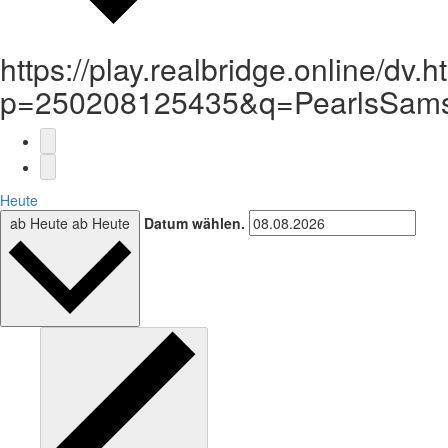
https://play.realbridge.online/dv.h
p=250208125435&q=PearlsSams
Heute
ab Heute
ab Heute
Datum wählen.