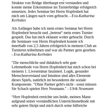
Struktur von Bridge überhaupt erst verstanden und
konnte meine Erkenntnisse im Turnierbridge erfolgreich
umsetzen. Jedes Seminar bei Herrn Hopfenheit hat
mich um Längen nach vorn gebracht.
- Eva-Katharina
Kerbsties
Als Anfänger habe ich mein erstes Seminar bei Herrn
Hopfenheit besucht und „betreut“ mein erstes Turnier
gespielt. Das hat mich eklatant weiter gebracht. Durch
die Seminare von Herrn Hopfenheit konnte ich
innerhalb von 2,5 Jahren erfolgreich in meinem Club an
Turnieren teilnehmen und war als Partner gern gesehen.
- Eva-Katharina Kerbsties
"Die menschliche und didaktisch sehr gute
Lehrmethode von Herrn Hopfenheit hat mich schon bei
meinem 1. Liveseminar fasziniert. Logik, gesunder
Menschenverstand und Intuition sind alles Elemente
dieses Spiels, natürlich im besonderen die soziale
Komponente. "Ohne Partner geht's nicht - sonst müssen
Sie Schach spielen Herr Neumann."
- Ulrik Neumann
“Herr Hopfenheit erreichte uns beide, meinen Mann
aufgrund seiner verständlichen Unterrichtsmethode mit
sehr gutem Skript und mich durch seine hilfreiche