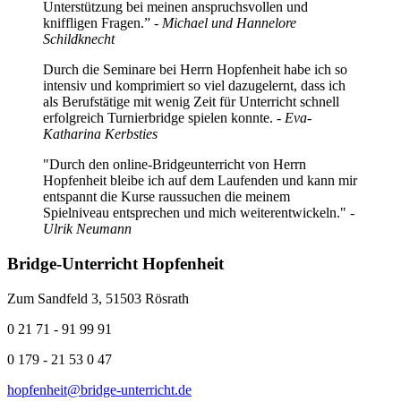
Unterstützung bei meinen anspruchsvollen und
kniffligen Fragen.” -
Michael und Hannelore
Schildknecht
Durch die Seminare bei Herrn Hopfenheit habe ich so
intensiv und komprimiert so viel dazugelernt, dass ich
als Berufstätige mit wenig Zeit für Unterricht schnell
erfolgreich Turnierbridge spielen konnte.
- Eva-
Katharina Kerbsties
"Durch den online-Bridgeunterricht von Herrn
Hopfenheit bleibe ich auf dem Laufenden und kann mir
entspannt die Kurse raussuchen die meinem
Spielniveau entsprechen und mich weiterentwickeln."
-
Ulrik Neumann
Bridge-Unterricht Hopfenheit
Zum Sandfeld 3, 51503 Rösrath
0 21 71 - 91 99 91
0 179 - 21 53 0 47
hopfenheit@bridge-unterricht.de