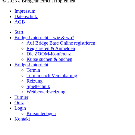
© 2023 // Bridgeunterricht Hopfenheit
Impressum
Datenschutz
AGB
Start
Bridge-Unterricht – wie & wo?
Auf Bridge Base Online registrieren
Registrieren & Anmelden
Die ZOOM-Konferenz
Kurse suchen & buchen
Bridge-Unterricht
Termin
Termin nach Vereinbarung
Reizung
Spieltechnik
Wettbewerbsreizung
Turnier
Quiz
Login
Kursunterlagen
Kontakt