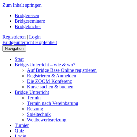
Zum Inhalt springen
Bridgereisen
Bridgeseminare
Bridgebücher
Registrieren
|
Login
Bridgeunterricht Hopfenheit
Navigation
Start
Bridge-Unterricht – wie & wo?
Auf Bridge Base Online registrieren
Registrieren & Anmelden
Die ZOOM-Konferenz
Kurse suchen & buchen
Bridge-Unterricht
Termin
Termin nach Vereinbarung
Reizung
Spieltechnik
Wettbewerbsreizung
Turnier
Quiz
Login