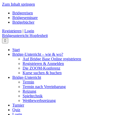
Zum Inhalt springen
Bridgereisen
Bridgeseminare
Bridgebücher
Registrieren
|
Login
Bridgeunterricht Hopfenheit
Navigation
Start
Bridge-Unterricht – wie & wo?
Auf Bridge Base Online registrieren
Registrieren & Anmelden
Die ZOOM-Konferenz
Kurse suchen & buchen
Bridge-Unterricht
Termin
Termin nach Vereinbarung
Reizung
Spieltechnik
Wettbewerbsreizung
Turnier
Quiz
Login