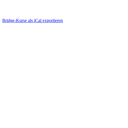
Bridge-Kurse als iCal exportieren
Wie funktioniert Bridge-
Unterricht online?
einfach, ablenkungsfrei, mit viel Spaß
Bridge-Kurse suchen & buchen
einloggen, anmelden, geniessen