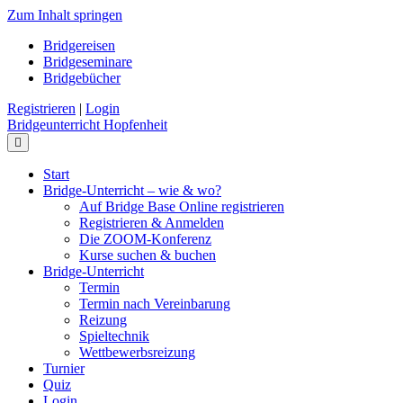
Zum Inhalt springen
Bridgereisen
Bridgeseminare
Bridgebücher
Registrieren
|
Login
Bridgeunterricht Hopfenheit
Navigation
Start
Bridge-Unterricht – wie & wo?
Auf Bridge Base Online registrieren
Registrieren & Anmelden
Die ZOOM-Konferenz
Kurse suchen & buchen
Bridge-Unterricht
Termin
Termin nach Vereinbarung
Reizung
Spieltechnik
Wettbewerbsreizung
Turnier
Quiz
Login