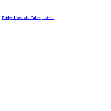
Bridge-Kurse als iCal exportieren
Wie funktioniert Bridge-
Unterricht online?
einfach, ablenkungsfrei, mit viel Spaß
Bridge-Kurse suchen & buchen
einloggen, anmelden, geniessen