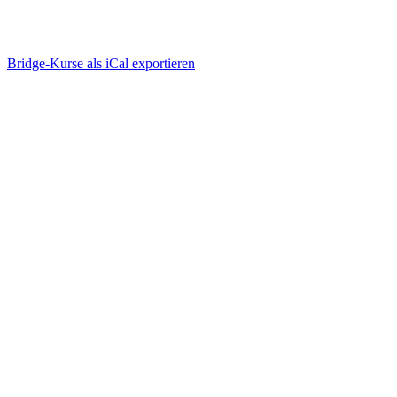
Bridge-Kurse als iCal exportieren
Wie funktioniert Bridge-
Unterricht online?
einfach, ablenkungsfrei, mit viel Spaß
Bridge-Kurse suchen & buchen
einloggen, anmelden, geniessen