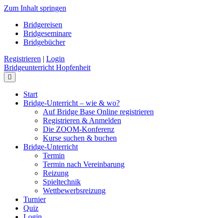
Zum Inhalt springen
Bridgereisen
Bridgeseminare
Bridgebücher
Registrieren
|
Login
Bridgeunterricht Hopfenheit
Navigation
Start
Bridge-Unterricht – wie & wo?
Auf Bridge Base Online registrieren
Registrieren & Anmelden
Die ZOOM-Konferenz
Kurse suchen & buchen
Bridge-Unterricht
Termin
Termin nach Vereinbarung
Reizung
Spieltechnik
Wettbewerbsreizung
Turnier
Quiz
Login