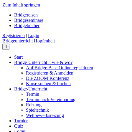
Zum Inhalt springen
Bridgereisen
Bridgeseminare
Bridgebücher
Registrieren
|
Login
Bridgeunterricht Hopfenheit
Navigation
Start
Bridge-Unterricht – wie & wo?
Auf Bridge Base Online registrieren
Registrieren & Anmelden
Die ZOOM-Konferenz
Kurse suchen & buchen
Bridge-Unterricht
Termin
Termin nach Vereinbarung
Reizung
Spieltechnik
Wettbewerbsreizung
Turnier
Quiz
Login