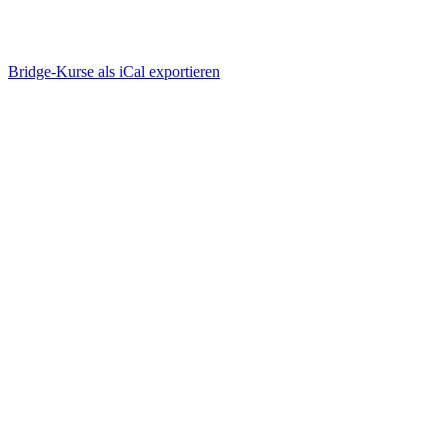
Bridge-Kurse als iCal exportieren
Wie funktioniert Bridge-
Unterricht online?
einfach, ablenkungsfrei, mit viel Spaß
Bridge-Kurse suchen & buchen
einloggen, anmelden, geniessen