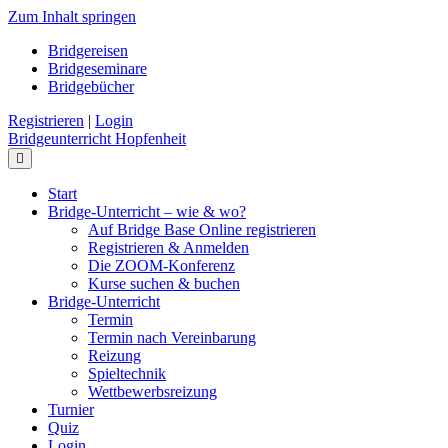
Zum Inhalt springen
Bridgereisen
Bridgeseminare
Bridgebücher
Registrieren
|
Login
Bridgeunterricht Hopfenheit
Navigation
Start
Bridge-Unterricht – wie & wo?
Auf Bridge Base Online registrieren
Registrieren & Anmelden
Die ZOOM-Konferenz
Kurse suchen & buchen
Bridge-Unterricht
Termin
Termin nach Vereinbarung
Reizung
Spieltechnik
Wettbewerbsreizung
Turnier
Quiz
Login