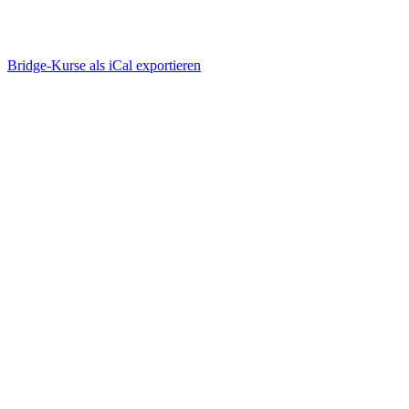
Bridge-Kurse als iCal exportieren
Wie funktioniert Bridge-
Unterricht online?
einfach, ablenkungsfrei, mit viel Spaß
Bridge-Kurse suchen & buchen
einloggen, anmelden, geniessen