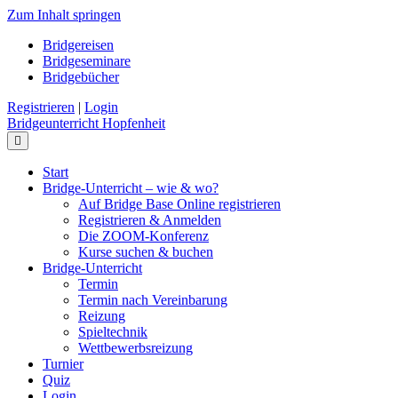
Zum Inhalt springen
Bridgereisen
Bridgeseminare
Bridgebücher
Registrieren
|
Login
Bridgeunterricht Hopfenheit
Navigation
Start
Bridge-Unterricht – wie & wo?
Auf Bridge Base Online registrieren
Registrieren & Anmelden
Die ZOOM-Konferenz
Kurse suchen & buchen
Bridge-Unterricht
Termin
Termin nach Vereinbarung
Reizung
Spieltechnik
Wettbewerbsreizung
Turnier
Quiz
Login