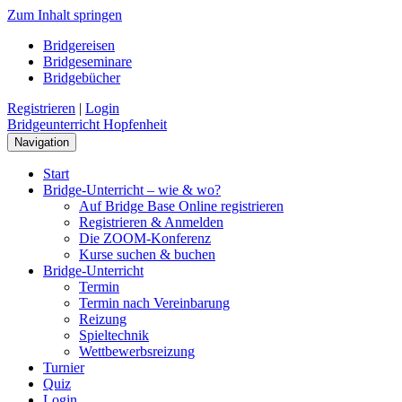
Zum Inhalt springen
Bridgereisen
Bridgeseminare
Bridgebücher
Registrieren
|
Login
Bridgeunterricht Hopfenheit
Navigation
Start
Bridge-Unterricht – wie & wo?
Auf Bridge Base Online registrieren
Registrieren & Anmelden
Die ZOOM-Konferenz
Kurse suchen & buchen
Bridge-Unterricht
Termin
Termin nach Vereinbarung
Reizung
Spieltechnik
Wettbewerbsreizung
Turnier
Quiz
Login