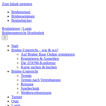
Zum Inhalt springen
Bridgereisen
Bridgeseminare
Bridgebücher
Registrieren
|
Login
Bridgeunterricht Hopfenheit
Navigation
Start
Bridge-Unterricht – wie & wo?
Auf Bridge Base Online registrieren
Registrieren & Anmelden
Die ZOOM-Konferenz
Kurse suchen & buchen
Bridge-Unterricht
Termin
Termin nach Vereinbarung
Reizung
Spieltechnik
Wettbewerbsreizung
Turnier
Quiz
Login