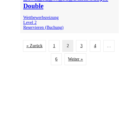
Double
Wettbewerbsreizung
Level 2
Reservieren (Buchung)
« Zurück
1
2
3
4
…
6
Weiter »
Wie funktioniert Bridge-
Unterricht online?
einfach, ablenkungsfrei, mit viel Spaß