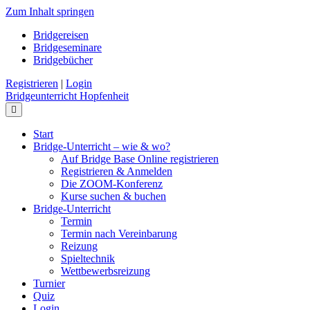
Zum Inhalt springen
Bridgereisen
Bridgeseminare
Bridgebücher
Registrieren
|
Login
Bridgeunterricht Hopfenheit
Navigation
Start
Bridge-Unterricht – wie & wo?
Auf Bridge Base Online registrieren
Registrieren & Anmelden
Die ZOOM-Konferenz
Kurse suchen & buchen
Bridge-Unterricht
Termin
Termin nach Vereinbarung
Reizung
Spieltechnik
Wettbewerbsreizung
Turnier
Quiz
Login